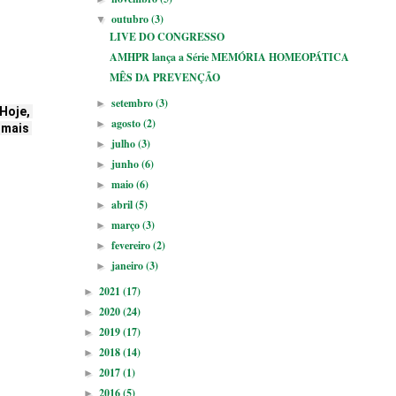
outubro
(3)
▼
LIVE DO CONGRESSO
AMHPR lança a Série MEMÓRIA HOMEOPÁTICA
MÊS DA PREVENÇÃO
setembro
(3)
►
oje, 
agosto
(2)
►
mais 
julho
(3)
►
junho
(6)
►
maio
(6)
►
abril
(5)
►
março
(3)
►
fevereiro
(2)
►
janeiro
(3)
►
2021
(17)
►
2020
(24)
►
2019
(17)
►
2018
(14)
►
2017
(1)
►
2016
(5)
►