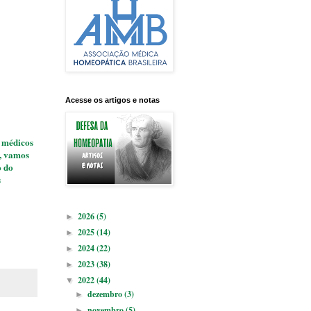
Acesse os artigos e notas
 médicos
e, vamos
o do
s
2026
(5)
►
2025
(14)
►
2024
(22)
►
2023
(38)
►
2022
(44)
▼
dezembro
(3)
►
novembro
(5)
►