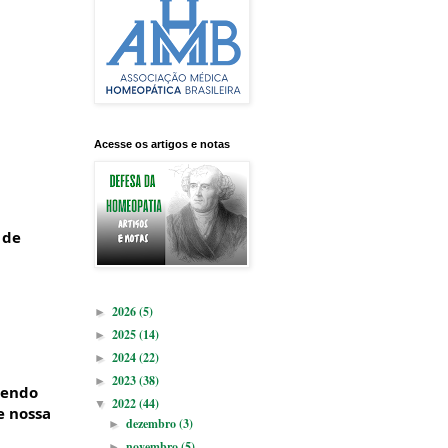
Acesse os artigos e notas
 de
2026
(5)
►
2025
(14)
►
2024
(22)
►
2023
(38)
►
sendo
2022
(44)
▼
e nossa
dezembro
(3)
►
novembro
(5)
►