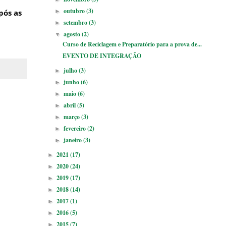
outubro
(3)
pós as
►
setembro
(3)
►
agosto
(2)
▼
Curso de Reciclagem e Preparatório para a prova de...
EVENTO DE INTEGRAÇÃO
julho
(3)
►
junho
(6)
►
maio
(6)
►
abril
(5)
►
março
(3)
►
fevereiro
(2)
►
janeiro
(3)
►
2021
(17)
►
2020
(24)
►
2019
(17)
►
2018
(14)
►
2017
(1)
►
2016
(5)
►
2015
(7)
►