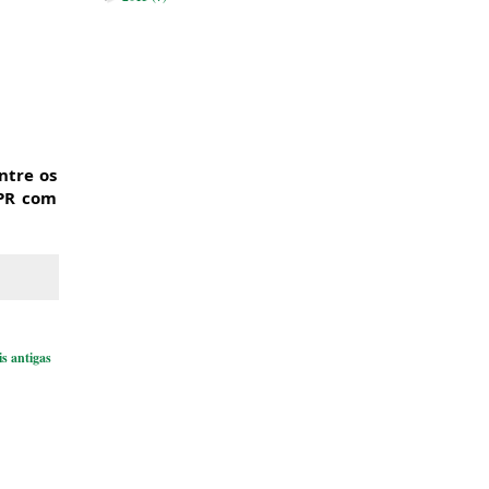
ntre os
HPR com
s antigas