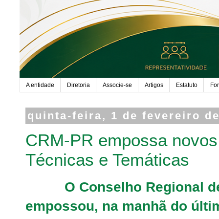
A entidade
Diretoria
Associe-se
Artigos
Estatuto
Fo
quinta-feira, 1 de fevereiro d
CRM-PR empossa novos
Técnicas e Temáticas
O Conselho Regional de M
empossou, na manhã do últi