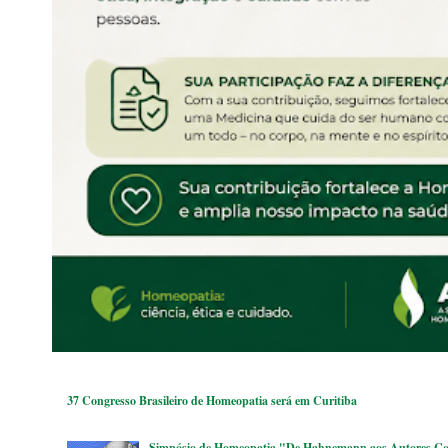
37 Congresso Brasileiro de Homeopatia será em Curitiba
Simpósio de Homeopatia "De Hahnemann aos Autores Co