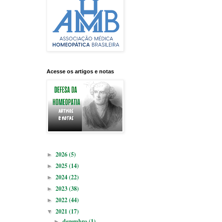
Acesse os artigos e notas
2026
(5)
►
2025
(14)
►
2024
(22)
►
2023
(38)
►
2022
(44)
►
2021
(17)
▼
dezembro
(1)
►