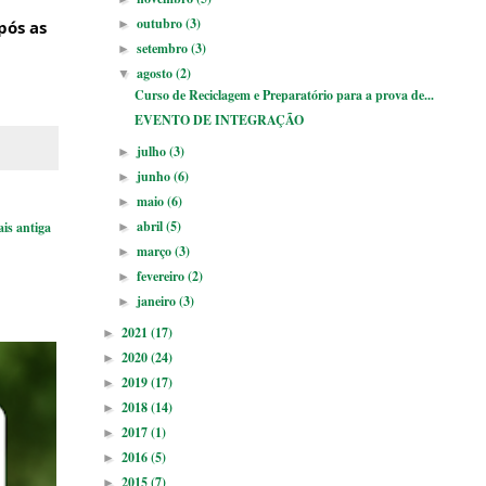
outubro
(3)
pós as
►
setembro
(3)
►
agosto
(2)
▼
Curso de Reciclagem e Preparatório para a prova de...
EVENTO DE INTEGRAÇÃO
julho
(3)
►
junho
(6)
►
maio
(6)
►
abril
(5)
is antiga
►
março
(3)
►
fevereiro
(2)
►
janeiro
(3)
►
2021
(17)
►
2020
(24)
►
2019
(17)
►
2018
(14)
►
2017
(1)
►
2016
(5)
►
2015
(7)
►