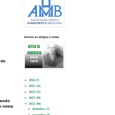
Acesse os artigos e notas
 de
2026
(5)
►
2025
(14)
►
2024
(22)
►
2023
(38)
►
sendo
2022
(44)
▼
e nossa
dezembro
(3)
►
novembro
(5)
►