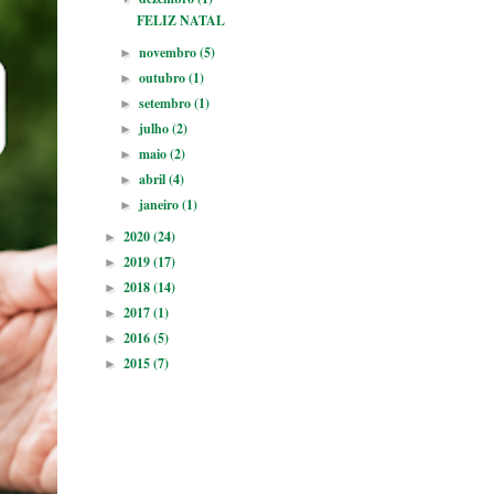
FELIZ NATAL
novembro
(5)
►
outubro
(1)
►
setembro
(1)
►
julho
(2)
►
maio
(2)
►
abril
(4)
►
janeiro
(1)
►
2020
(24)
►
2019
(17)
►
2018
(14)
►
2017
(1)
►
2016
(5)
►
2015
(7)
►