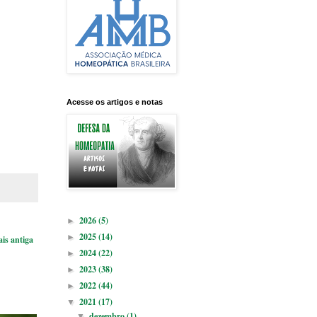
Acesse os artigos e notas
2026
(5)
►
2025
(14)
►
is antiga
2024
(22)
►
2023
(38)
►
2022
(44)
►
2021
(17)
▼
dezembro
(1)
▼