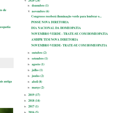
2020
(24)
▼
dezembro
(1)
►
to de
novembro
(6)
▼
Congresso receberá iluminação verde para lembrar o...
POSSE NOVA DIRETORIA
eopatia
DIA NACIONAL DA HOMEOPATIA
NOVEMBRO VERDE - TRATE-SE COM HOMEOPATIA
AMHPR TEM NOVA DIRETORIA
NOVEMBRO VERDE- TRATE-SE COM HOMEOPATIA
outubro
(2)
►
setembro
(1)
►
agosto
(1)
►
julho
(1)
►
junho
(2)
►
is antiga
abril
(8)
►
março
(2)
►
2019
(17)
►
2018
(14)
►
2017
(1)
►
2016
(5)
►