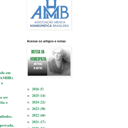
Acesse os artigos e notas
rado em
 (AMHB).
 o
2026
(5)
►
2025
(14)
►
a ser
lta o
2024
(22)
►
2023
(38)
►
2022
(44)
ultados.
►
2021
(17)
►
mprovada.