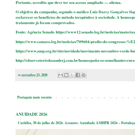
Portanto, acredito que deve ter seu acesso ampliado — afirma.
O objetivo da campanha, segundo o médico Luiz Darcy Gonçalves Siqu
esclarecer os benefícios do método terapêutico à sociedade. A homeopat
tratamento já foram comprovados.
Fonte: Agência Senado https://www12.senado.leg.br/noticias/materi
https://www.camara.leg.br/noticias/709604-predio-do-congresso-%
https://www.amp.org.br/site/novidade/movimento-novembro-verde-bu
http://observatoriodasauderj.com.br/homeopatia-os-semelhantes-cura
às
novembro 23, 2020
Postagem mais recente
ANUIDADE 2026
Curitiba, 30 de julho de 2026. Assunto: Anuidade AMHPR 2026 – Fortaleça 