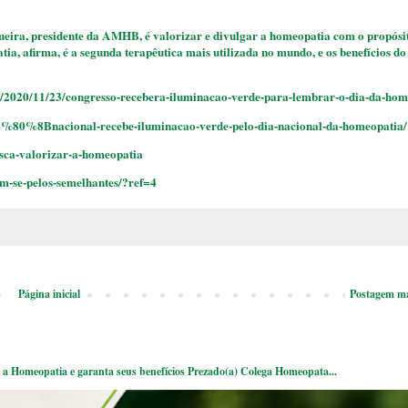
eira, presidente da AMHB, é valorizar e divulgar a homeopatia com o propósi
ia, afirma, é a segunda terapêutica mais utilizada no mundo, e os benefícios do
as/2020/11/23/congresso-recebera-iluminacao-verde-para-lembrar-o-dia-da-hom
E2%80%8Bnacional-recebe-iluminacao-verde-pelo-dia-nacional-da-homeopatia/
sca-valorizar-a-homeopatia
m-se-pelos-semelhantes/?ref=4
Página inicial
Postagem ma
a Homeopatia e garanta seus benefícios Prezado(a) Colega Homeopata...