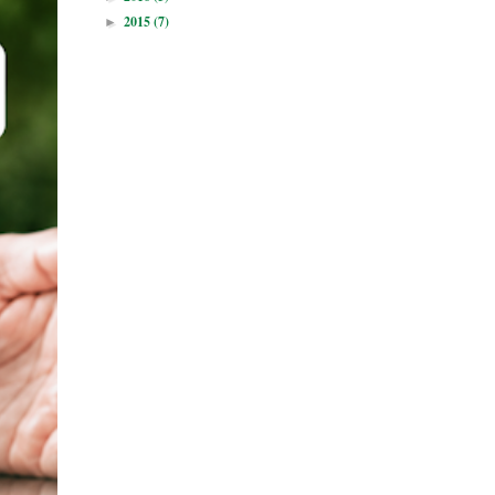
2015
(7)
►