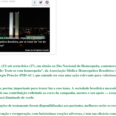
a (23) até sexta-feira (27), em alusão ao Dia Nacional da Homeopatia, comemo
de: Trate-se com homeopatia”, da Associação Médica Homeopática Brasileira
rgio Petecão (PSD-AC), que entende ser essa uma ação relevante para valorizar
porém, importante para trazer luz a esse tema. A sociedade brasileira necessit
dá sua contribuição refletindo as cores da campanha, mostra o seu apoio — ressa
ará iluminado de verde.
ões de tratamento forem disponibilizadas aos pacientes, melhores serão os res
enção e recuperação, com baixíssimas reações adversas, e tem sua eficácia co