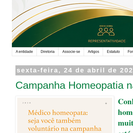
A entidade
Diretoria
Associe-se
Artigos
Estatuto
Fo
sexta-feira, 24 de abril de 20
Campanha Homeopatia 
Conh
home
muit