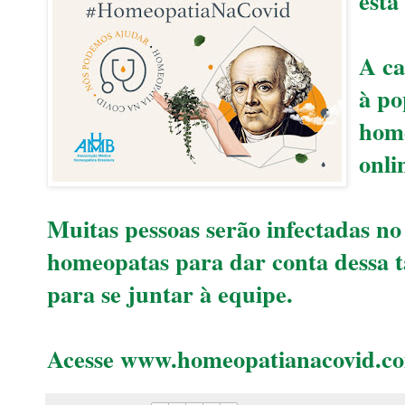
está
A c
à po
home
onli
Muitas pessoas serão infectadas no 
homeopatas para dar conta dessa t
para se juntar à equipe.
Acesse www.homeopatianacovid.com